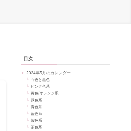
し
目次
2024年5月のカレンダー
白色と黒色
ピンク色系
黄色/オレンジ系
緑色系
青色系
藍色系
紫色系
茶色系