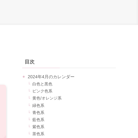
し
目次
2024年4月のカレンダー
白色と黒色
ピンク色系
黄色/オレンジ系
緑色系
青色系
藍色系
紫色系
茶色系