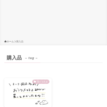
ホーム
購入品
購入品
– tag –
買ってみる