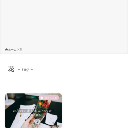
ホーム
花
花
– tag –
買ってみる