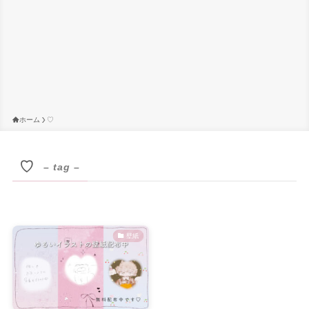
ホーム
♡
♡
– tag –
壁紙